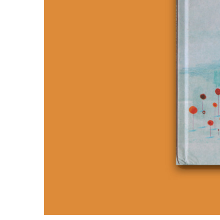
Previou
s